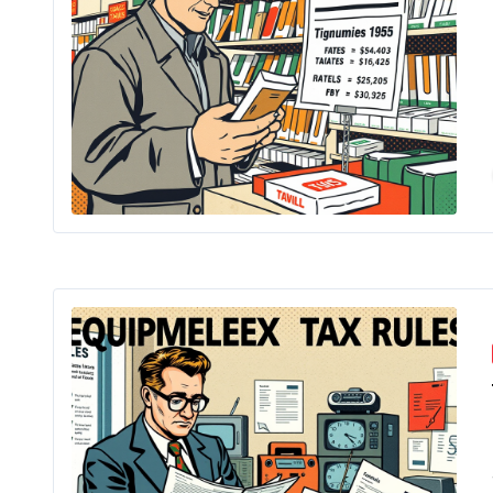
Hoe
Wa