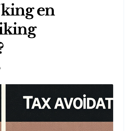
jking en
iking
?
s