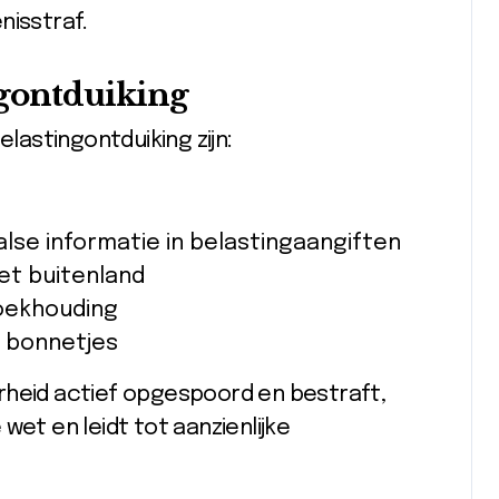
nisstraf.
ngontduiking
astingontduiking zijn:
alse informatie in belastingaangiften
et buitenland
boekhouding
f bonnetjes
rheid actief opgespoord en bestraft,
wet en leidt tot aanzienlijke