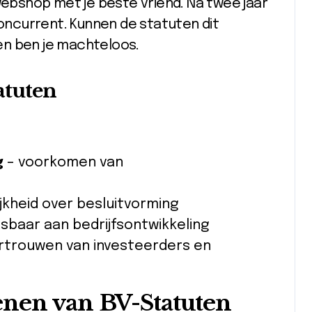
ebshop met je beste vriend. Na twee jaar
concurrent. Kunnen de statuten dit
en ben je machteloos.
atuten
g
– voorkomen van
ijkheid over besluitvorming
sbaar aan bedrijfsontwikkeling
rtrouwen van investeerders en
enen van BV-Statuten