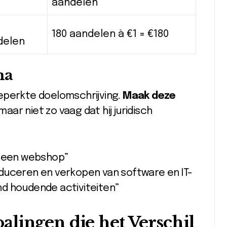
aandelen
180 aandelen à €1 = €180
delen
ma
eperkte doelomschrijving.
Maak deze
ar niet zo vaag dat hij juridisch
n een webshop”
duceren en verkopen van software en IT-
d houdende activiteiten”
lingen die het Verschil