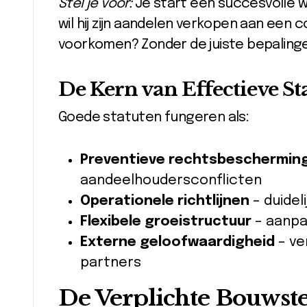
Stel je voor:
Je start een succesvolle w
wil hij zijn aandelen verkopen aan een 
voorkomen? Zonder de juiste bepaling
De Kern van Effectieve St
Goede statuten fungeren als:
Preventieve rechtsbeschermin
aandeelhoudersconflicten
Operationele richtlijnen
– duidel
Flexibele groeistructuur
– aanpa
Externe geloofwaardigheid
– ve
partners
De Verplichte Bouwst