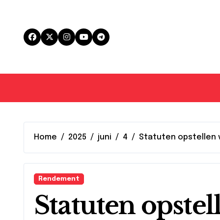
Skip
to
content
Home
2025
juni
4
Statuten opstellen 
Rendement
Statuten opstel