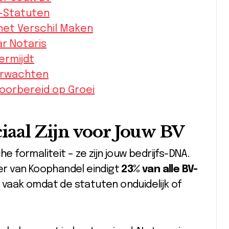
V-Statuten
het Verschil Maken
r Notaris
ermijdt
erwachten
oorbereid op Groei
aal Zijn voor Jouw BV
e formaliteit – ze zijn jouw bedrijfs-DNA.
r van Koophandel eindigt
23% van alle BV-
 vaak omdat de statuten onduidelijk of