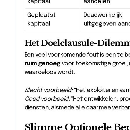
kapitaal
aandelen
Geplaatst
Daadwerkelijk
kapitaal
uitgegeven aan
Het Doelclausule-Dilem
Een veel voorkomende fout is een te b
ruim genoeg
voor toekomstige groei, ma
waardeloos wordt.
Slecht voorbeeld:
“Het exploiteren va
Goed voorbeeld:
“Het ontwikkelen, pro
diensten, alsmede alle daarmee verban
Slimme Optionele Bepa